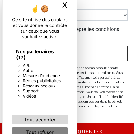
X
Masquer le ban
Combien font trois plus dix
Ce site utilise des cookies
et vous donne le contrôle
En cochant cette case, j'accepte les conditions
sur ceux que vous
particulières ci-dessous **
souhaitez activer
Nos partenaires
ENVOYER
(17)
APIs
** Les données personnelles communiquées sont nécessaires aux fins de
Autre
vous contacter. Elles sont destinées à l'entreprise et ses sous-traitants. Vous
Mesure d'audience
disposez de droits d’accès, de rectification, d’effacement, de portabilité, de
Régies publicitaires
limitation, d’opposition, de retrait de votre consentement à tout moment et du
Réseaux sociaux
droit d’introduire une réclamation auprès d’une autorité de contrôle, ainsi
Support
que d’organiser le sort de vos données post-mortem. Vous pouvez exercer ces
Vidéos
droits par voie postale ou par courrier électronique. Un justificatif d'identité
pourra vous être demandé. Nous conservons vos données pendant la période
de prise de contact puis pendant la durée de prescription légale aux fins
probatoire et de gestion des contentieux.
Tout accepter
RECHERCHES FRÉQUENTES
Tout refuser