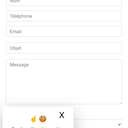
X
Masquer le ban
Combien font six plus sept