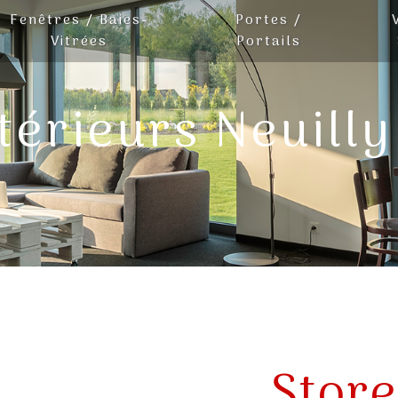
Fenêtres / Baies-
Portes /
Vitrées
Portails
térieurs Neuilly
Store