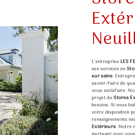
Extér
Neuil
L’entreprise
LES F
ses services en
Sto
sur seine
. Entrepr
savoir-faire de qu
vous satisfaire. N
projet de
Stores E
besoins. Si vous ha
votre disposition 
renseignements néc
Extérieurs
. Notre 
partager avec vous