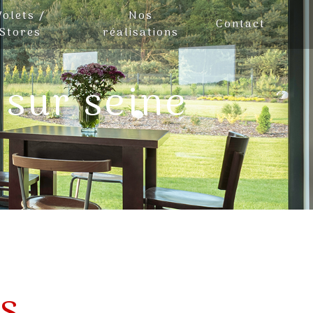
Volets /
Nos
Contact
Stores
réalisations
 sur seine
s