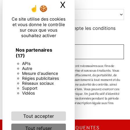
X
Masquer le ban
Combien font dix plus six
Ce site utilise des cookies
et vous donne le contrôle
En cochant cette case, j'accepte les conditions
sur ceux que vous
particulières ci-dessous **
souhaitez activer
Nos partenaires
ENVOYER
(17)
APIs
** Les données personnelles communiquées sont nécessaires aux fins de
Autre
vous contacter. Elles sont destinées à l'entreprise et ses sous-traitants. Vous
Mesure d'audience
disposez de droits d’accès, de rectification, d’effacement, de portabilité, de
Régies publicitaires
limitation, d’opposition, de retrait de votre consentement à tout moment et du
Réseaux sociaux
droit d’introduire une réclamation auprès d’une autorité de contrôle, ainsi
Support
que d’organiser le sort de vos données post-mortem. Vous pouvez exercer ces
Vidéos
droits par voie postale ou par courrier électronique. Un justificatif d'identité
pourra vous être demandé. Nous conservons vos données pendant la période
de prise de contact puis pendant la durée de prescription légale aux fins
probatoire et de gestion des contentieux.
Tout accepter
RECHERCHES FRÉQUENTES
Tout refuser