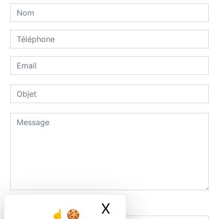
X
Masquer le ban
Combien font zero plus un