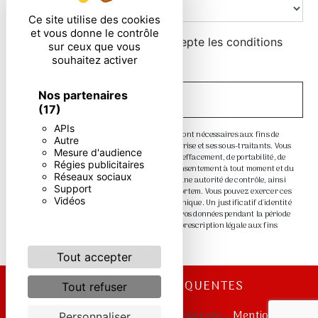
Ce site utilise des cookies
et vous donne le contrôle
En cochant cette case, j'accepte les conditions
sur ceux que vous
particulières ci-dessous **
souhaitez activer
Nos partenaires
ENVOYER
(17)
APIs
** Les données personnelles communiquées sont nécessaires aux fins de
Autre
vous contacter. Elles sont destinées à l'entreprise et ses sous-traitants. Vous
Mesure d'audience
disposez de droits d’accès, de rectification, d’effacement, de portabilité, de
Régies publicitaires
limitation, d’opposition, de retrait de votre consentement à tout moment et du
Réseaux sociaux
droit d’introduire une réclamation auprès d’une autorité de contrôle, ainsi
Support
que d’organiser le sort de vos données post-mortem. Vous pouvez exercer ces
Vidéos
droits par voie postale ou par courrier électronique. Un justificatif d'identité
pourra vous être demandé. Nous conservons vos données pendant la période
de prise de contact puis pendant la durée de prescription légale aux fins
probatoire et de gestion des contentieux.
Tout accepter
RECHERCHES FRÉQUENTES
Tout refuser
©
Vistalid
- 2026 - Tous droits réservés -
Mentions
Personnaliser