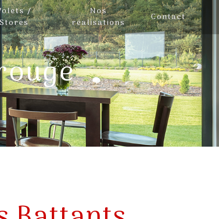
Volets /
Nos
Contact
Stores
réalisations
trouge
s Battants