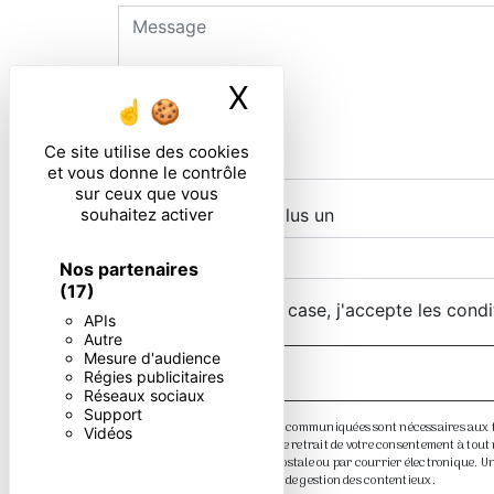
X
Masquer le ban
Ce site utilise des cookies
et vous donne le contrôle
sur ceux que vous
souhaitez activer
Combien font huit plus un
Nos partenaires
(17)
En cochant cette case, j'accepte les condi
APIs
Autre
Mesure d'audience
Régies publicitaires
Réseaux sociaux
Support
** Les données personnelles communiquées sont nécessaires aux fins 
Vidéos
de limitation, d’opposition, de retrait de votre consentement à to
exercer ces droits par voie postale ou par courrier électronique. 
légale aux fins probatoire et de gestion des contentieux.