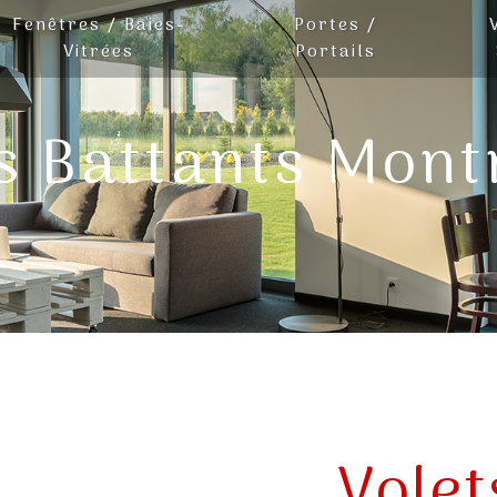
Fenêtres / Baies-
Portes /
Vitrées
Portails
s Battants Mon
Volet