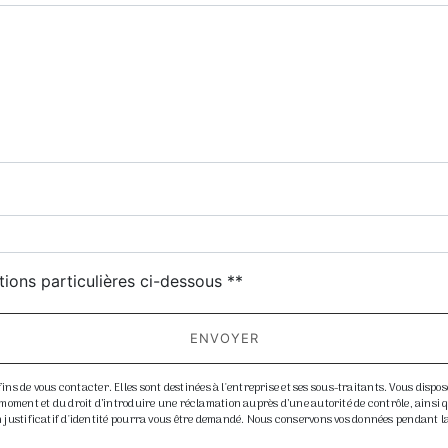
deau des cookies
tions particulières ci-dessous **
ENVOYER
de vous contacter. Elles sont destinées à l'entreprise et ses sous-traitants. Vous disposez
ut moment et du droit d’introduire une réclamation auprès d’une autorité de contrôle, ainsi
Un justificatif d'identité pourra vous être demandé. Nous conservons vos données pendant l