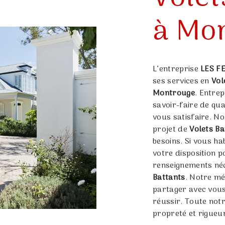
à Mo
L’entreprise
LES F
ses services en
Vol
Montrouge
. Entre
savoir-faire de qu
vous satisfaire. N
projet de
Volets Ba
besoins. Si vous ha
votre disposition 
renseignements néc
Battants
. Notre mé
partager avec vous
réussir. Toute notr
propreté et rigueu