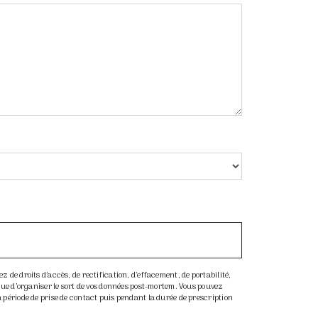
 de droits d’accès, de rectification, d’effacement, de portabilité,
 que d’organiser le sort de vos données post-mortem. Vous pouvez
a période de prise de contact puis pendant la durée de prescription