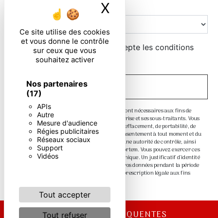
X
Masquer le ban
Combien font zero plus deux
Ce site utilise des cookies
et vous donne le contrôle
En cochant cette case, j'accepte les conditions
sur ceux que vous
particulières ci-dessous **
souhaitez activer
Nos partenaires
ENVOYER
(17)
APIs
** Les données personnelles communiquées sont nécessaires aux fins de
Autre
vous contacter. Elles sont destinées à l'entreprise et ses sous-traitants. Vous
Mesure d'audience
disposez de droits d’accès, de rectification, d’effacement, de portabilité, de
Régies publicitaires
limitation, d’opposition, de retrait de votre consentement à tout moment et du
Réseaux sociaux
droit d’introduire une réclamation auprès d’une autorité de contrôle, ainsi
Support
que d’organiser le sort de vos données post-mortem. Vous pouvez exercer ces
Vidéos
droits par voie postale ou par courrier électronique. Un justificatif d'identité
pourra vous être demandé. Nous conservons vos données pendant la période
de prise de contact puis pendant la durée de prescription légale aux fins
probatoire et de gestion des contentieux.
Tout accepter
RECHERCHES FRÉQUENTES
Tout refuser