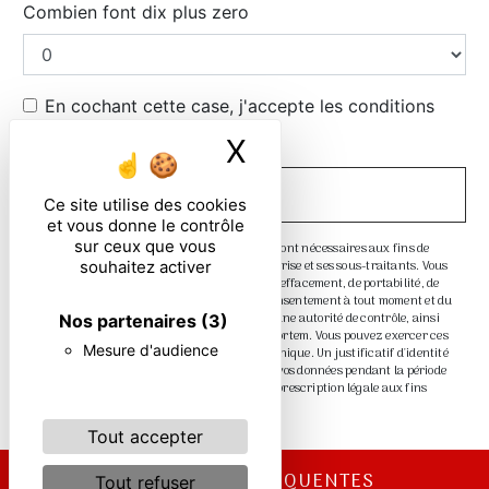
Combien font dix plus zero
En cochant cette case, j'accepte les conditions
particulières ci-dessous **
X
Masquer le ban
ENVOYER
Ce site utilise des cookies
et vous donne le contrôle
sur ceux que vous
** Les données personnelles communiquées sont nécessaires aux fins de
souhaitez activer
vous contacter. Elles sont destinées à l'entreprise et ses sous-traitants. Vous
disposez de droits d’accès, de rectification, d’effacement, de portabilité, de
limitation, d’opposition, de retrait de votre consentement à tout moment et du
droit d’introduire une réclamation auprès d’une autorité de contrôle, ainsi
Nos partenaires
(3)
que d’organiser le sort de vos données post-mortem. Vous pouvez exercer ces
Mesure d'audience
droits par voie postale ou par courrier électronique. Un justificatif d'identité
pourra vous être demandé. Nous conservons vos données pendant la période
de prise de contact puis pendant la durée de prescription légale aux fins
probatoire et de gestion des contentieux.
Tout accepter
RECHERCHES FRÉQUENTES
Tout refuser